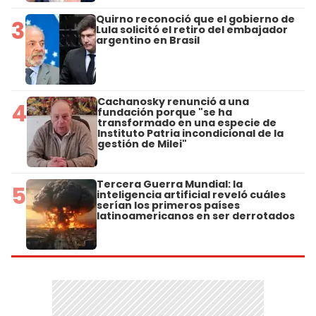
Quirno reconoció que el gobierno de
3
Lula solicitó el retiro del embajador
argentino en Brasil
Cachanosky renunció a una
4
fundación porque "se ha
transformado en una especie de
Instituto Patria incondicional de la
gestión de Milei"
Tercera Guerra Mundial: la
5
inteligencia artificial reveló cuáles
serían los primeros países
latinoamericanos en ser derrotados