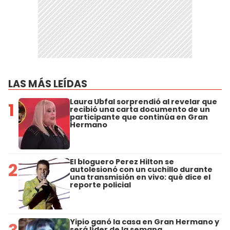
LAS MÁS LEÍDAS
Laura Ubfal sorprendió al revelar que
1
recibió una carta documento de un
participante que continúa en Gran
Hermano
El bloguero Perez Hilton se
2
autolesionó con un cuchillo durante
una transmisión en vivo: qué dice el
reporte policial
Yipio ganó la casa en Gran Hermano y
será líder de la semana