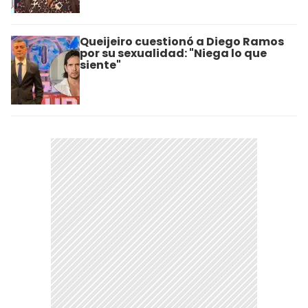
Queijeiro cuestionó a Diego Ramos
por su sexualidad: "Niega lo que
siente"