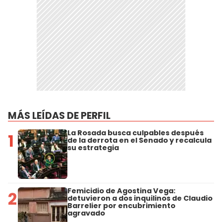
MÁS LEÍDAS DE PERFIL
La Rosada busca culpables después
1
de la derrota en el Senado y recalcula
su estrategia
Femicidio de Agostina Vega:
2
detuvieron a dos inquilinos de Claudio
Barrelier por encubrimiento
agravado