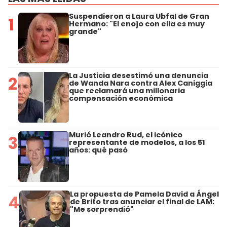
Suspendieron a Laura Ubfal de Gran
1
Hermano: "El enojo con ella es muy
grande"
La Justicia desestimó una denuncia
2
de Wanda Nara contra Alex Caniggia
que reclamará una millonaria
compensación económica
Murió Leandro Rud, el icónico
3
representante de modelos, a los 51
años: qué pasó
La propuesta de Pamela David a Ángel
4
de Brito tras anunciar el final de LAM:
"Me sorprendió"