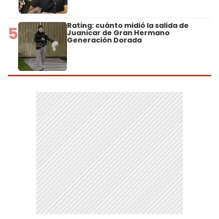
Rating: cuánto midió la salida de
5
Juanicar de Gran Hermano
Generación Dorada