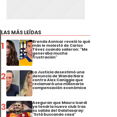
LAS MÁS LEÍDAS
Brenda Asnicar reveló lo qué
1
más le molestó de Carlos
Tévez cuando salieron: "Me
generaba mucha
frustración"
La Justicia desestimó una
2
denuncia de Wanda Nara
contra Alex Caniggia que
reclamará una millonaria
compensación económica
Aseguran que Mauro Icardi
3
ya tendría nuevo club tras
su salida del Galatasaray:
"Está buscando casa"