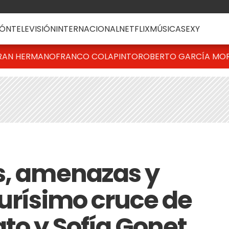
ÓN
TELEVISIÓN
INTERNACIONAL
NETFLIX
MÚSICA
SEXY
RAN HERMANO
FRANCO COLAPINTO
ROBERTO GARCÍA MO
s, amenazas y
durísimo cruce de
to y Sofía Gonet