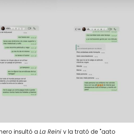
mero insultó a
La Reini
y la trató de "gato