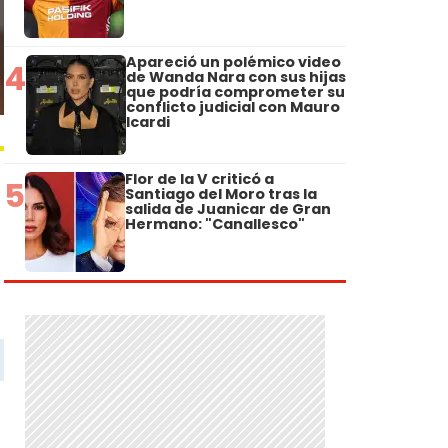
Apareció un polémico video
4
de Wanda Nara con sus hijas
que podría comprometer su
conflicto judicial con Mauro
Icardi
Flor de la V criticó a
5
Santiago del Moro tras la
salida de Juanicar de Gran
Hermano: "Canallesco"