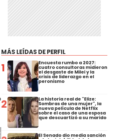
MÁS LEÍDAS DE PERFIL
Encuesta rumbo a 2027:
1
cuatro consultoras midieron
el desgaste de Milei y la
crisis de liderazgo en el
peronismo
o
La historia real de "Elize:
2
Sombras de una mujer", la
nueva película de Netflix
sobre el caso de una esposa
que descuartizó a su marido
El Senado dio media sanción