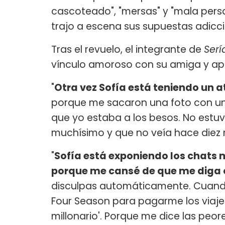
cascoteado", "mersas" y "mala perso
trajo a escena sus supuestas adicc
Tras el revuelo, el integrante de
Serí
vínculo amoroso con su amiga y apu
"
Otra vez Sofía está teniendo un a
porque me sacaron una foto con un
que yo estaba a los besos. No estuv
muchísimo y que no veía hace diez m
"
Sofía está exponiendo los chats m
porque me cansé de que me diga 
disculpas automáticamente. Cuando y
Four Season para pagarme los viajes'
millonario'. Porque me dice las peore