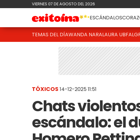
VIERNES 07 DE AGOSTO DEL 2026
ESCÁNDALOS
CORAZ
TEMAS DEL DÍA
WANDA NARA
LAURA UBFAL
G
TÓXICOS
14-12-2025 11:51
Chats violento
escándalo: el 
Homero Pettina