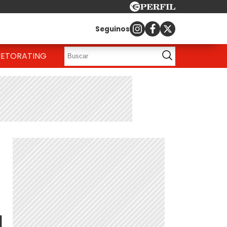
Seguinos
IETO
RATING
l