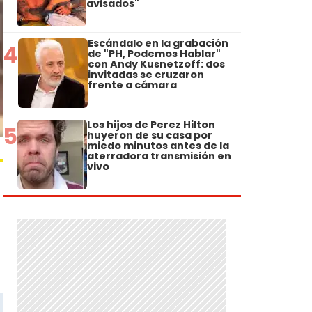
avisados"
Escándalo en la grabación
4
de "PH, Podemos Hablar"
con Andy Kusnetzoff: dos
invitadas se cruzaron
frente a cámara
Los hijos de Perez Hilton
5
huyeron de su casa por
miedo minutos antes de la
aterradora transmisión en
vivo