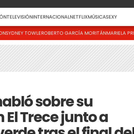
ÓN
TELEVISIÓN
INTERNACIONAL
NETFLIX
MÚSICA
SEXY
TON
SYDNEY TOWLE
ROBERTO GARCÍA MORITÁN
MARIELA PR
abló sobre su
El Trece junto a
de tras el final de