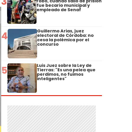
3
robo, cuando salió de prisión
fue becario municipal y
empleado de Senaf
Guillermo Arias, juez
4
electoral de Córdoba: no
cesa la polémica por el
concurso
Luis Juez sobre la Ley de
5
Tierras: "Es una pelea que
perdimos, no fuimos
inteligentes"