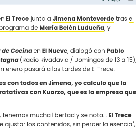
en
El Trece
junto a
Jimena Monteverde
tras
el
l programa de
María Belén Ludueña
, y
a de Cocina
en
El Nueve
, dialogó con
Pablo
ntagna
(Radio Rivadavia / Domingos de 13 a 15)
en enero pasará a las tardes de El Trece.
s con todos en Jimena, yo calculo que la
ratativas con Kuarzo, que es la empresa qu
 tenemos mucha libertad y se nota...
El Trece
e ajustar los contenidos, sin perder la esencia",