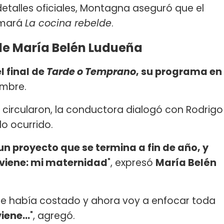
etalles oficiales, Montagna aseguró que el
lamará
La c
ocina rebelde
.
de María Belén Ludueña
l final de
Tarde o Temprano
, su programa en
embre.
e circularon, la conductora dialogó con Rodrigo
lo ocurrido.
n proyecto que se termina a fin de año, y
 viene: mi maternidad
", expresó
María Belén
e había costado y ahora voy a enfocar toda
ene...
", agregó.