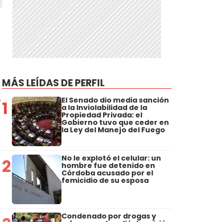
MÁS LEÍDAS DE PERFIL
,
El Senado dio media sanción
1
a la Inviolabilidad de la
Propiedad Privada: el
Gobierno tuvo que ceder en
la Ley del Manejo del Fuego
e
No le explotó el celular: un
2
hombre fue detenido en
Córdoba acusado por el
femicidio de su esposa
Condenado por drogas y