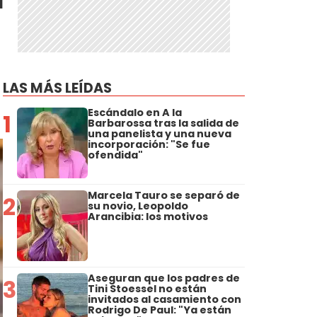
LAS MÁS LEÍDAS
Escándalo en A la
1
Barbarossa tras la salida de
una panelista y una nueva
incorporación: "Se fue
ofendida"
Marcela Tauro se separó de
2
su novio, Leopoldo
Arancibia: los motivos
Aseguran que los padres de
3
Tini Stoessel no están
invitados al casamiento con
Rodrigo De Paul: "Ya están