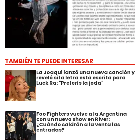
TAMBIÉN TE PUEDE INTERESAR
La Joaqui lanzó una nueva canción y
reveló si la letra está escrita para
Luck Ra: "Preferís la joda"
Foo Fighters vuelve a la Argentina
con un nuevo show en River:
¿Cuándo saldrán a la venta las
entradas?