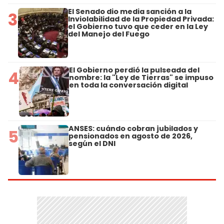
El Senado dio media sanción a la
3
Inviolabilidad de la Propiedad Privada:
el Gobierno tuvo que ceder en la Ley
del Manejo del Fuego
El Gobierno perdió la pulseada del
4
nombre: la "Ley de Tierras" se impuso
en toda la conversación digital
ANSES: cuándo cobran jubilados y
5
pensionados en agosto de 2026,
según el DNI