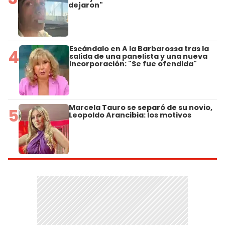
dejaron"
Escándalo en A la Barbarossa tras la
4
salida de una panelista y una nueva
incorporación: "Se fue ofendida"
Marcela Tauro se separó de su novio,
5
Leopoldo Arancibia: los motivos