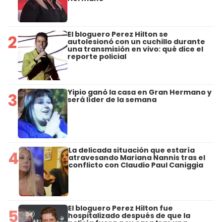
El bloguero Perez Hilton se
2
autolesionó con un cuchillo durante
una transmisión en vivo: qué dice el
reporte policial
Yipio ganó la casa en Gran Hermano y
3
será líder de la semana
La delicada situación que estaría
4
atravesando Mariana Nannis tras el
conflicto con Claudio Paul Caniggia
El bloguero Perez Hilton fue
5
hospitalizado después de que la