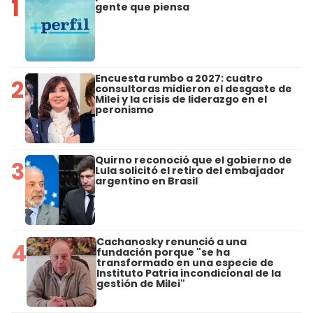
1
gente que piensa
Encuesta rumbo a 2027: cuatro
2
consultoras midieron el desgaste de
Milei y la crisis de liderazgo en el
peronismo
Quirno reconoció que el gobierno de
3
Lula solicitó el retiro del embajador
argentino en Brasil
Cachanosky renunció a una
4
fundación porque "se ha
transformado en una especie de
Instituto Patria incondicional de la
gestión de Milei"