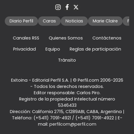
Diario Perfil
Caras
Noticias
Marie Claire
Fo
Canales RSS
Quienes Somos
Contáctenos
Privacidad
Equipo
Reglas de participación
Tránsito
Exitoina - Editorial Perfil S.A.
| © Perfil.com 2006-2026
- Todos los derechos reservados.
Editor responsable: Carlos Piro.
Registro de la propiedad intelectual número
5346433
Dirección:
California 2715
,
C1289ABI
,
CABA, Argentina
|
Teléfono:
(+5411) 7091-4921
/
(+5411) 7091-4922
| E-
mail:
perfilcom@perfil.com