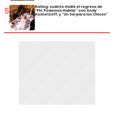
Rating: cuánto midió el regreso de
5
"PH, Podemos Hablar" con Andy
Kusnetzoff, y "Un Sol para los Chicos"