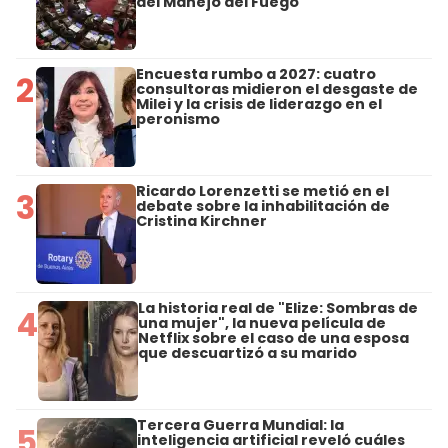
del Manejo del Fuego
Encuesta rumbo a 2027: cuatro
2
consultoras midieron el desgaste de
Milei y la crisis de liderazgo en el
peronismo
Ricardo Lorenzetti se metió en el
3
debate sobre la inhabilitación de
Cristina Kirchner
La historia real de "Elize: Sombras de
4
una mujer", la nueva película de
Netflix sobre el caso de una esposa
que descuartizó a su marido
Tercera Guerra Mundial: la
5
inteligencia artificial reveló cuáles