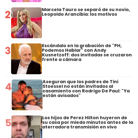
Marcela Tauro se separó de su novio,
2
Leopoldo Arancibia: los motivos
Escándalo en la grabación de "PH,
3
Podemos Hablar" con Andy
Kusnetzoff: dos invitadas se cruzaron
frente a cámara
Aseguran que los padres de Tini
4
Stoessel no están invitados al
casamiento con Rodrigo De Paul: "Ya
están avisados"
Los hijos de Perez Hilton huyeron de
5
su casa por miedo minutos antes de la
aterradora transmisión en vivo