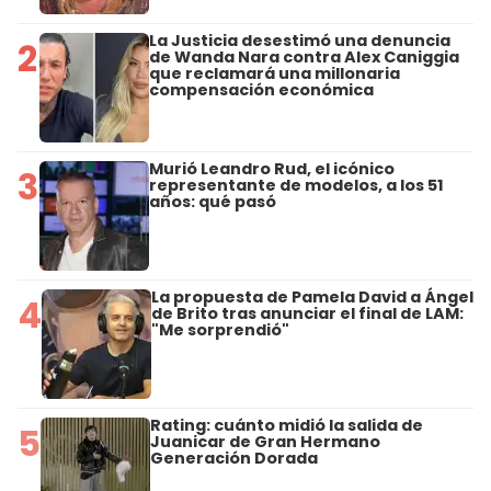
La Justicia desestimó una denuncia
2
de Wanda Nara contra Alex Caniggia
que reclamará una millonaria
compensación económica
Murió Leandro Rud, el icónico
3
representante de modelos, a los 51
años: qué pasó
La propuesta de Pamela David a Ángel
4
de Brito tras anunciar el final de LAM:
"Me sorprendió"
Rating: cuánto midió la salida de
5
Juanicar de Gran Hermano
Generación Dorada