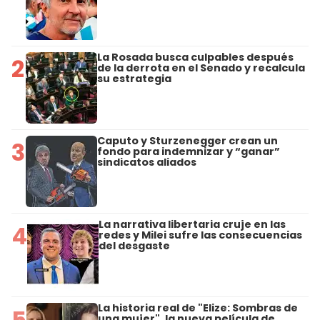
La Rosada busca culpables después
2
de la derrota en el Senado y recalcula
su estrategia
Caputo y Sturzenegger crean un
3
fondo para indemnizar y “ganar”
sindicatos aliados
La narrativa libertaria cruje en las
4
redes y Milei sufre las consecuencias
del desgaste
La historia real de "Elize: Sombras de
5
una mujer", la nueva película de