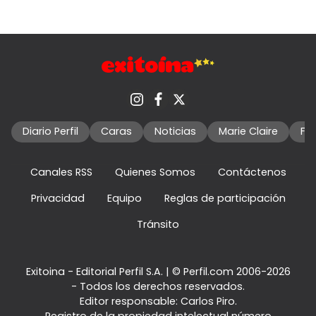
Diario Perfil
Caras
Noticias
Marie Claire
Fo
Canales RSS
Quienes Somos
Contáctenos
Privacidad
Equipo
Reglas de participación
Tránsito
Exitoina - Editorial Perfil S.A.
| © Perfil.com 2006-2026
- Todos los derechos reservados.
Editor responsable: Carlos Piro.
Registro de la propiedad intelectual número