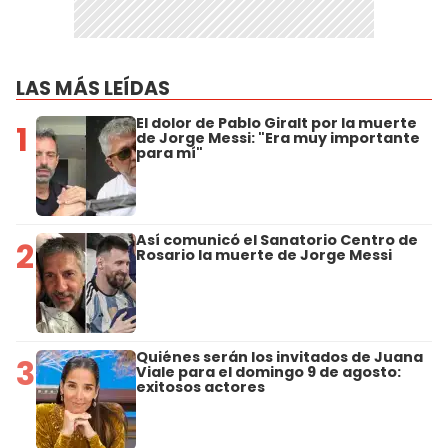
LAS MÁS LEÍDAS
El dolor de Pablo Giralt por la muerte
1
de Jorge Messi: "Era muy importante
para mí"
Así comunicó el Sanatorio Centro de
2
Rosario la muerte de Jorge Messi
Quiénes serán los invitados de Juana
3
Viale para el domingo 9 de agosto:
exitosos actores