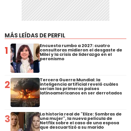
MÁS LEÍDAS DE PERFIL
Encuesta rumbo a 2027: cuatro
1
consultoras midieron el desgaste de
Milei y la crisis de liderazgo en el
peronismo
Tercera Guerra Mundial: la
2
inteligencia artificial reveló cuáles
serían los primeros países
latinoamericanos en ser derrotados
La historia real de "Elize: Sombras de
3
una mujer", la nueva película de
Netflix sobre el caso de una esposa
que descuartizó a su marido