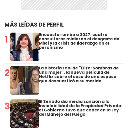
MÁS LEÍDAS DE PERFIL
Encuesta rumbo a 2027: cuatro
1
consultoras midieron el desgaste de
Milei y la crisis de liderazgo en el
peronismo
La historia real de "Elize: Sombras de
2
una mujer", la nueva película de
Netflix sobre el caso de una esposa
que descuartizó a su marido
El Senado dio media sanción a la
3
Inviolabilidad de la Propiedad Privada:
el Gobierno tuvo que ceder en la Ley
del Manejo del Fuego