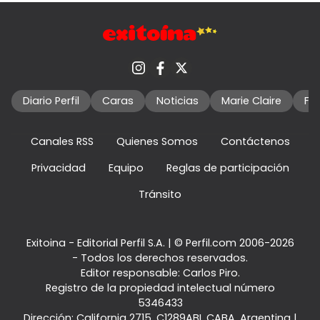
Diario Perfil
Caras
Noticias
Marie Claire
Fo
Canales RSS
Quienes Somos
Contáctenos
Privacidad
Equipo
Reglas de participación
Tránsito
Exitoina - Editorial Perfil S.A.
| © Perfil.com 2006-2026
- Todos los derechos reservados.
Editor responsable: Carlos Piro.
Registro de la propiedad intelectual número
5346433
Dirección:
California 2715
,
C1289ABI
,
CABA, Argentina
|