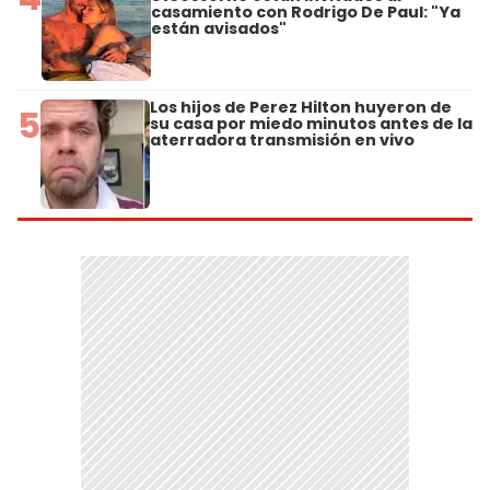
casamiento con Rodrigo De Paul: "Ya
están avisados"
Los hijos de Perez Hilton huyeron de
5
su casa por miedo minutos antes de la
aterradora transmisión en vivo