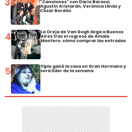
3
"Canelones" con Darío Barassi,
Agustín Aristarán, Verónica Llinás y
César Bordón
La Oreja de Van Gogh llega a Buenos
4
Aires tras el regreso de Amaia
Montero: cómo comprar las entradas
Yipio ganó la casa en Gran Hermano y
5
será líder de la semana