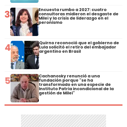
Encuesta rumbo a 2027: cuatro
3
consultoras midieron el desgaste de
Milei y la crisis de liderazgo en el
peronismo
Quirno reconoció que el gobierno de
4
Lula solicitó el retiro del embajador
argentino en Brasil
Cachanosky renunció a una
5
fundación porque "se ha
transformado en una especie de
Instituto Patria incondicional de la
gestión de Milei"