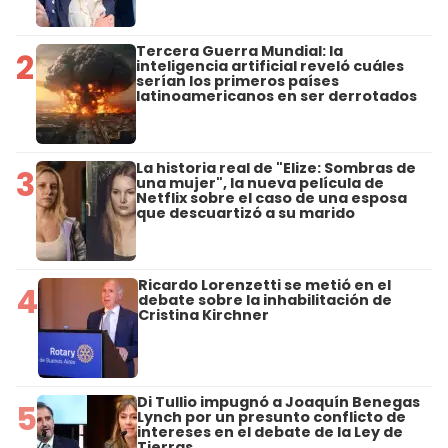
Tercera Guerra Mundial: la
2
inteligencia artificial reveló cuáles
serían los primeros países
latinoamericanos en ser derrotados
La historia real de "Elize: Sombras de
3
una mujer", la nueva película de
Netflix sobre el caso de una esposa
que descuartizó a su marido
Ricardo Lorenzetti se metió en el
4
debate sobre la inhabilitación de
Cristina Kirchner
Di Tullio impugnó a Joaquín Benegas
5
Lynch por un presunto conflicto de
intereses en el debate de la Ley de
Tierras