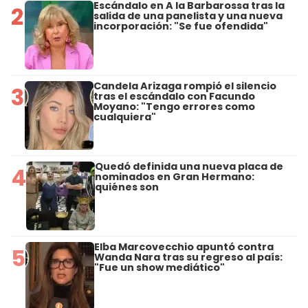
Escándalo en A la Barbarossa tras la
2
salida de una panelista y una nueva
incorporación: "Se fue ofendida"
Candela Arizaga rompió el silencio
3
tras el escándalo con Facundo
Moyano: "Tengo errores como
cualquiera"
Quedó definida una nueva placa de
4
nominados en Gran Hermano:
quiénes son
Elba Marcovecchio apuntó contra
5
Wanda Nara tras su regreso al país:
"Fue un show mediático"