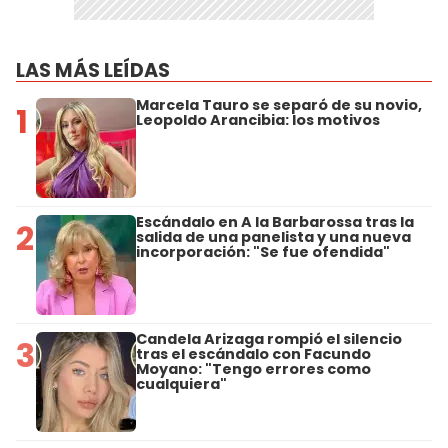
LAS MÁS LEÍDAS
Marcela Tauro se separó de su novio,
1
Leopoldo Arancibia: los motivos
Escándalo en A la Barbarossa tras la
2
salida de una panelista y una nueva
incorporación: "Se fue ofendida"
Candela Arizaga rompió el silencio
3
tras el escándalo con Facundo
Moyano: "Tengo errores como
cualquiera"