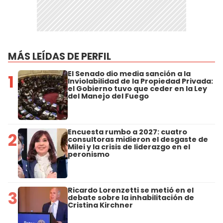
MÁS LEÍDAS DE PERFIL
El Senado dio media sanción a la
1
Inviolabilidad de la Propiedad Privada:
el Gobierno tuvo que ceder en la Ley
del Manejo del Fuego
Encuesta rumbo a 2027: cuatro
2
consultoras midieron el desgaste de
Milei y la crisis de liderazgo en el
peronismo
Ricardo Lorenzetti se metió en el
3
debate sobre la inhabilitación de
Cristina Kirchner