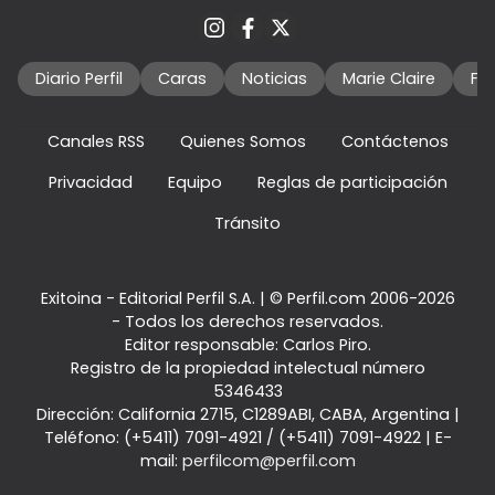
Diario Perfil
Caras
Noticias
Marie Claire
Fo
Canales RSS
Quienes Somos
Contáctenos
Privacidad
Equipo
Reglas de participación
Tránsito
Exitoina - Editorial Perfil S.A.
| © Perfil.com 2006-2026
- Todos los derechos reservados.
Editor responsable: Carlos Piro.
Registro de la propiedad intelectual número
5346433
Dirección:
California 2715
,
C1289ABI
,
CABA, Argentina
|
Teléfono:
(+5411) 7091-4921
/
(+5411) 7091-4922
| E-
mail:
perfilcom@perfil.com