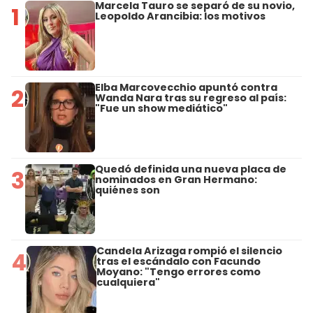
Marcela Tauro se separó de su novio,
1
Leopoldo Arancibia: los motivos
Elba Marcovecchio apuntó contra
2
Wanda Nara tras su regreso al país:
"Fue un show mediático"
Quedó definida una nueva placa de
3
nominados en Gran Hermano:
quiénes son
Candela Arizaga rompió el silencio
4
tras el escándalo con Facundo
Moyano: "Tengo errores como
cualquiera"