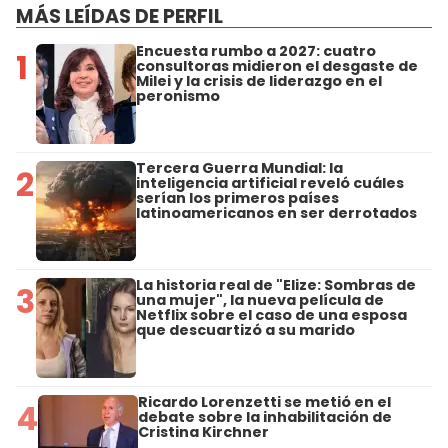
MÁS LEÍDAS DE PERFIL
Encuesta rumbo a 2027: cuatro
1
consultoras midieron el desgaste de
Milei y la crisis de liderazgo en el
peronismo
Tercera Guerra Mundial: la
2
inteligencia artificial reveló cuáles
serían los primeros países
latinoamericanos en ser derrotados
La historia real de "Elize: Sombras de
3
una mujer", la nueva película de
Netflix sobre el caso de una esposa
que descuartizó a su marido
Ricardo Lorenzetti se metió en el
4
debate sobre la inhabilitación de
Cristina Kirchner