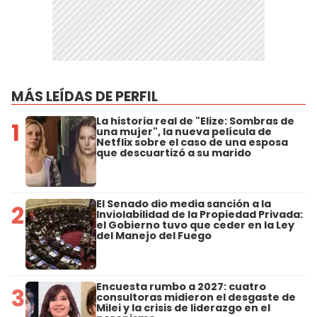
MÁS LEÍDAS DE PERFIL
La historia real de "Elize: Sombras de
1
una mujer", la nueva película de
Netflix sobre el caso de una esposa
que descuartizó a su marido
El Senado dio media sanción a la
2
Inviolabilidad de la Propiedad Privada:
el Gobierno tuvo que ceder en la Ley
del Manejo del Fuego
Encuesta rumbo a 2027: cuatro
3
consultoras midieron el desgaste de
Milei y la crisis de liderazgo en el