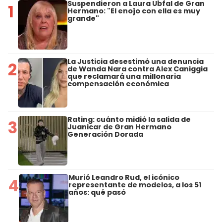
Suspendieron a Laura Ubfal de Gran
1
Hermano: "El enojo con ella es muy
grande"
La Justicia desestimó una denuncia
2
de Wanda Nara contra Alex Caniggia
que reclamará una millonaria
compensación económica
Rating: cuánto midió la salida de
3
Juanicar de Gran Hermano
Generación Dorada
Murió Leandro Rud, el icónico
4
representante de modelos, a los 51
años: qué pasó