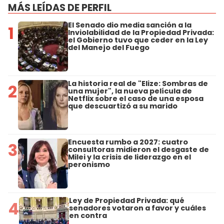
MÁS LEÍDAS DE PERFIL
El Senado dio media sanción a la
1
Inviolabilidad de la Propiedad Privada:
el Gobierno tuvo que ceder en la Ley
del Manejo del Fuego
La historia real de "Elize: Sombras de
2
una mujer", la nueva película de
Netflix sobre el caso de una esposa
que descuartizó a su marido
Encuesta rumbo a 2027: cuatro
3
consultoras midieron el desgaste de
Milei y la crisis de liderazgo en el
peronismo
Ley de Propiedad Privada: qué
4
senadores votaron a favor y cuáles
en contra