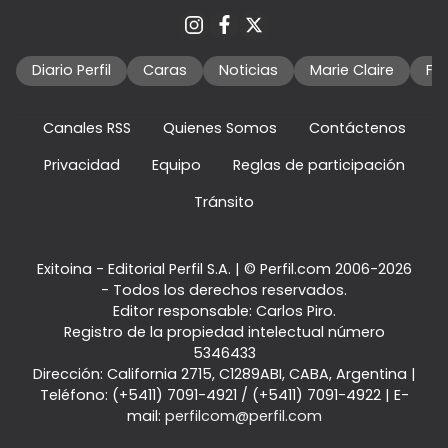
Diario Perfil
Caras
Noticias
Marie Claire
Fo
Canales RSS
Quienes Somos
Contáctenos
Privacidad
Equipo
Reglas de participación
Tránsito
Exitoina - Editorial Perfil S.A.
| © Perfil.com 2006-2026
- Todos los derechos reservados.
Editor responsable: Carlos Piro.
Registro de la propiedad intelectual número
5346433
Dirección:
California 2715
,
C1289ABI
,
CABA, Argentina
|
Teléfono:
(+5411) 7091-4921
/
(+5411) 7091-4922
| E-
mail:
perfilcom@perfil.com