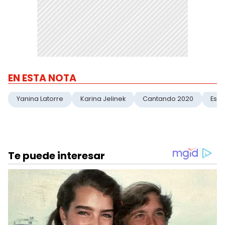
EN ESTA NOTA
Yanina Latorre
Karina Jelinek
Cantando 2020
Esc