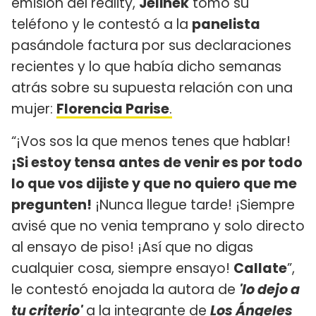
emisión del reality,
Jelinek
tomó su
teléfono y le contestó a la
panelista
pasándole factura por sus declaraciones
recientes y lo que había dicho semanas
atrás sobre su supuesta relación con una
mujer:
Florencia Parise
.
“¡Vos sos la que menos tenes que hablar!
¡Si estoy tensa antes de venir es por todo
lo que vos dijiste y que no quiero que me
pregunten!
¡Nunca llegue tarde! ¡Siempre
avisé que no venia temprano y solo directo
al ensayo de piso! ¡Así que no digas
cualquier cosa, siempre ensayo!
Callate
”,
le contestó enojada la autora de
'lo dejo a
tu criterio'
a la integrante de
Los Ángeles