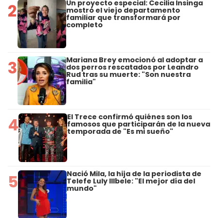
Un proyecto especial: Cecilia Insinga
2
mostró el viejo departamento
familiar que transformará por
completo
Mariana Brey emocionó al adoptar a
3
dos perros rescatados por Leandro
Rud tras su muerte: "Son nuestra
familia"
El Trece confirmó quiénes son los
4
famosos que participarán de la nueva
temporada de "Es mi sueño"
Nació Mila, la hija de la periodista de
5
Telefe Luly Illbele: "El mejor día del
mundo"