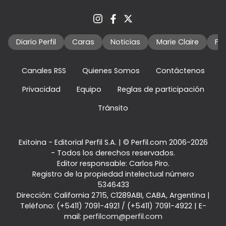
Diario Perfil
Caras
Noticias
Marie Claire
Fo
Canales RSS
Quienes Somos
Contáctenos
Privacidad
Equipo
Reglas de participación
Tránsito
Exitoina - Editorial Perfil S.A.
| © Perfil.com 2006-2026
- Todos los derechos reservados.
Editor responsable: Carlos Piro.
Registro de la propiedad intelectual número
5346433
Dirección:
California 2715
,
C1289ABI
,
CABA, Argentina
|
Teléfono:
(+5411) 7091-4921
/
(+5411) 7091-4922
| E-
mail:
perfilcom@perfil.com