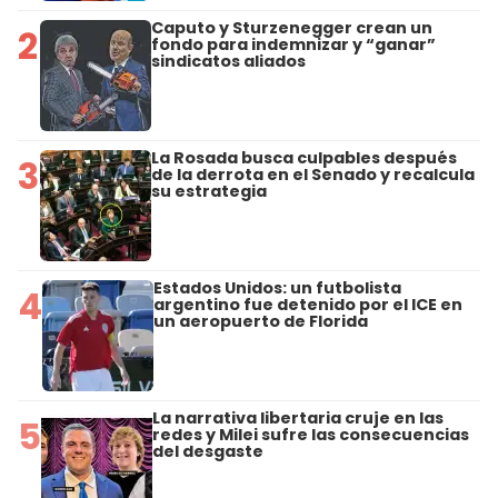
Caputo y Sturzenegger crean un
2
fondo para indemnizar y “ganar”
sindicatos aliados
La Rosada busca culpables después
3
de la derrota en el Senado y recalcula
su estrategia
Estados Unidos: un futbolista
4
argentino fue detenido por el ICE en
un aeropuerto de Florida
La narrativa libertaria cruje en las
5
redes y Milei sufre las consecuencias
del desgaste