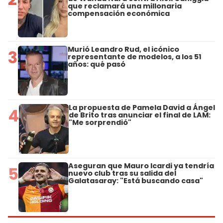
que reclamará una millonaria
compensación económica
Murió Leandro Rud, el icónico
3
representante de modelos, a los 51
años: qué pasó
La propuesta de Pamela David a Ángel
4
de Brito tras anunciar el final de LAM:
"Me sorprendió"
Aseguran que Mauro Icardi ya tendría
5
nuevo club tras su salida del
Galatasaray: "Está buscando casa"