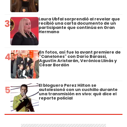
Laura Ubfal sorprendió al revelar que
3
recibió una carta documento de un
participante que continúa en Gran
Hermano
En fotos, así fue la avant premiere de
4
"Canelones" con Darío Barassi,
Agustín Aristarán, Verónica Llinás y
César Bordón
El bloguero Perez Hilton se
5
autolesionó con un cuchillo durante
una transmisión en vivo: qué dice el
reporte policial