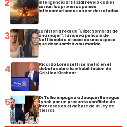
2
inteligencia artificial reveló cuáles
serían los primeros países
latinoamericanos en ser derrotados
La historia real de "Elize: Sombras de
3
una mujer", la nueva película de
Netflix sobre el caso de una esposa
que descuartizó a su marido
Ricardo Lorenzetti se metió en el
4
debate sobre la inhabilitación de
Cristina Kirchner
Di Tullio impugnó a Joaquín Benegas
5
Lynch por un presunto conflicto de
intereses en el debate de la Ley de
Tierras