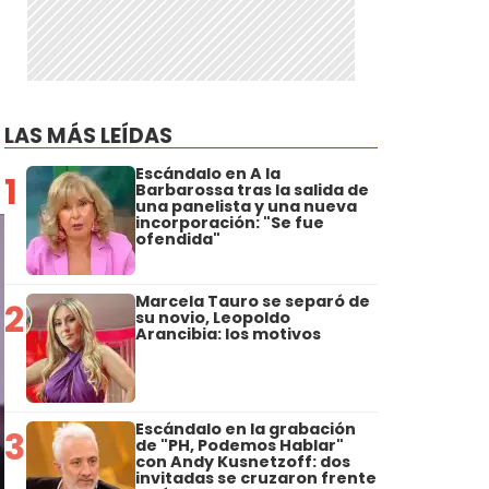
LAS MÁS LEÍDAS
Escándalo en A la
1
Barbarossa tras la salida de
una panelista y una nueva
incorporación: "Se fue
ofendida"
Marcela Tauro se separó de
2
su novio, Leopoldo
Arancibia: los motivos
Escándalo en la grabación
3
de "PH, Podemos Hablar"
con Andy Kusnetzoff: dos
invitadas se cruzaron frente