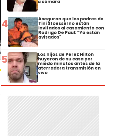
a cámara
Aseguran que los padres de
4
Tini Stoessel no están
invitados al casamiento con
Rodrigo De Paul: "Ya están
avisados"
Los hijos de Perez Hilton
5
huyeron de su casa por
miedo minutos antes de la
aterradora transmisión en
vivo