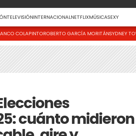
ÓN
TELEVISIÓN
INTERNACIONAL
NETFLIX
MÚSICA
SEXY
RANCO COLAPINTO
ROBERTO GARCÍA MORITÁN
SYDNEY T
 Elecciones
025: cuánto midieron
able, aire y