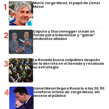
Murió Jorge Messi, el papá de Lionel
1
Messi
Caputo y Sturzenegger crean un
2
fondo para indemnizar y “ganar”
sindicatos aliados
La Rosada busca culpables después
3
de la derrota en el Senado y recalcula
su estrategia
Lionel Messi llega a Rosario a las 20.30:
4
velatorio íntimo de Jorge Messi, sin
acceso al público