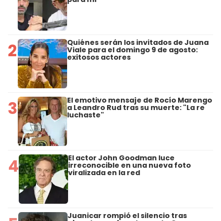
Quiénes serán los invitados de Juana
2
Viale para el domingo 9 de agosto:
exitosos actores
El emotivo mensaje de Rocío Marengo
3
a Leandro Rud tras su muerte: "La re
luchaste"
El actor John Goodman luce
4
irreconocible en una nueva foto
viralizada en la red
Juanicar rompió el silencio tras