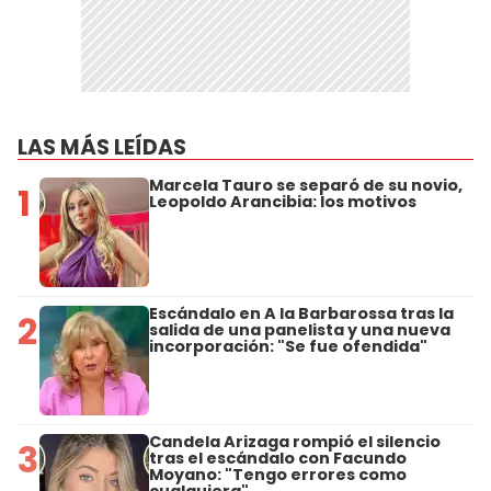
LAS MÁS LEÍDAS
Marcela Tauro se separó de su novio,
1
Leopoldo Arancibia: los motivos
Escándalo en A la Barbarossa tras la
2
salida de una panelista y una nueva
incorporación: "Se fue ofendida"
Candela Arizaga rompió el silencio
3
tras el escándalo con Facundo
Moyano: "Tengo errores como
cualquiera"