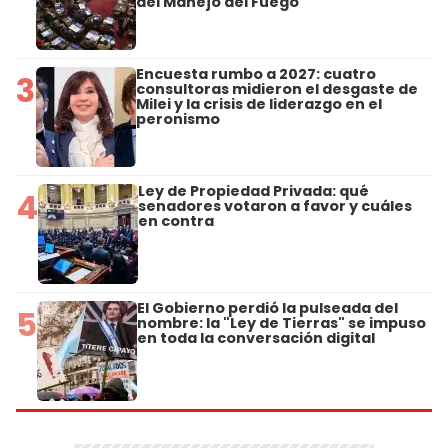
del Manejo del Fuego
Encuesta rumbo a 2027: cuatro
3
consultoras midieron el desgaste de
Milei y la crisis de liderazgo en el
peronismo
Ley de Propiedad Privada: qué
4
senadores votaron a favor y cuáles
en contra
El Gobierno perdió la pulseada del
5
nombre: la "Ley de Tierras" se impuso
en toda la conversación digital