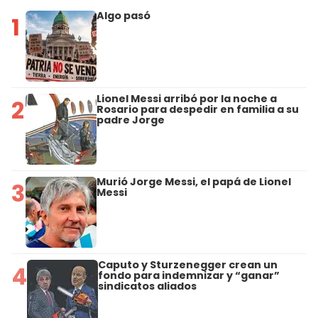
Algo pasó
1
Lionel Messi arribó por la noche a
2
Rosario para despedir en familia a su
padre Jorge
Murió Jorge Messi, el papá de Lionel
3
Messi
Caputo y Sturzenegger crean un
4
fondo para indemnizar y “ganar”
sindicatos aliados