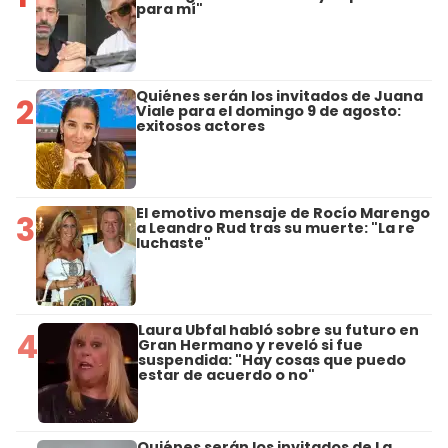
para mí"
Quiénes serán los invitados de Juana
2
Viale para el domingo 9 de agosto:
exitosos actores
El emotivo mensaje de Rocío Marengo
3
a Leandro Rud tras su muerte: "La re
luchaste"
Laura Ubfal habló sobre su futuro en
4
Gran Hermano y reveló si fue
suspendida: "Hay cosas que puedo
estar de acuerdo o no"
Quiénes serán los invitados de La