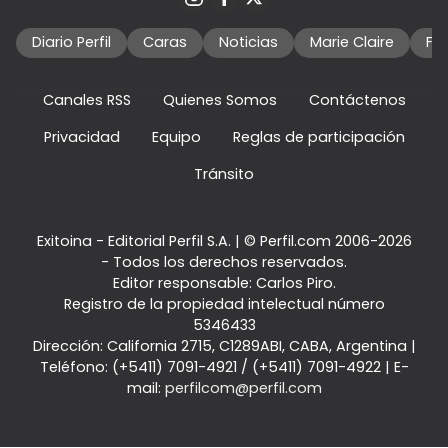
Diario Perfil
Caras
Noticias
Marie Claire
Fo
Canales RSS
Quienes Somos
Contáctenos
Privacidad
Equipo
Reglas de participación
Tránsito
Exitoina - Editorial Perfil S.A.
| © Perfil.com 2006-2026
- Todos los derechos reservados.
Editor responsable: Carlos Piro.
Registro de la propiedad intelectual número
5346433
Dirección:
California 2715
,
C1289ABI
,
CABA, Argentina
|
Teléfono:
(+5411) 7091-4921
/
(+5411) 7091-4922
| E-
mail:
perfilcom@perfil.com