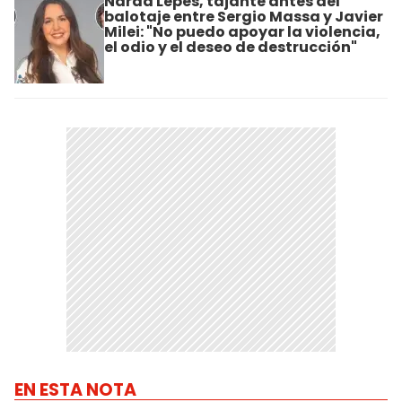
Narda Lepes, tajante antes del
balotaje entre Sergio Massa y Javier
Milei: "No puedo apoyar la violencia,
el odio y el deseo de destrucción"
EN ESTA NOTA