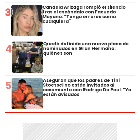
Candela Arizaga rompió el silencio
3
tras el escándalo con Facundo
Moyano: "Tengo errores como
cualquiera"
Quedó definida una nueva placa de
4
nominados en Gran Hermano:
quiénes son
Aseguran que los padres de Tini
5
Stoessel no están invitados al
casamiento con Rodrigo De Paul: "Ya
están avisados"