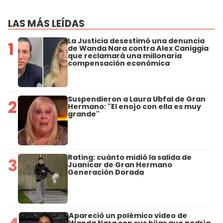
LAS MÁS LEÍDAS
La Justicia desestimó una denuncia
1
de Wanda Nara contra Alex Caniggia
que reclamará una millonaria
compensación económica
Suspendieron a Laura Ubfal de Gran
2
Hermano: "El enojo con ella es muy
grande"
Rating: cuánto midió la salida de
3
Juanicar de Gran Hermano
Generación Dorada
Apareció un polémico video de