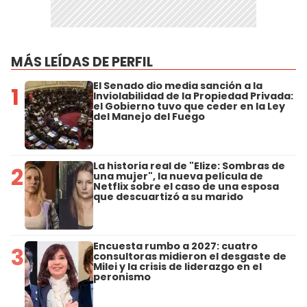
MÁS LEÍDAS DE PERFIL
El Senado dio media sanción a la
1
Inviolabilidad de la Propiedad Privada:
el Gobierno tuvo que ceder en la Ley
del Manejo del Fuego
La historia real de "Elize: Sombras de
2
una mujer", la nueva película de
Netflix sobre el caso de una esposa
que descuartizó a su marido
Encuesta rumbo a 2027: cuatro
3
consultoras midieron el desgaste de
Milei y la crisis de liderazgo en el
peronismo