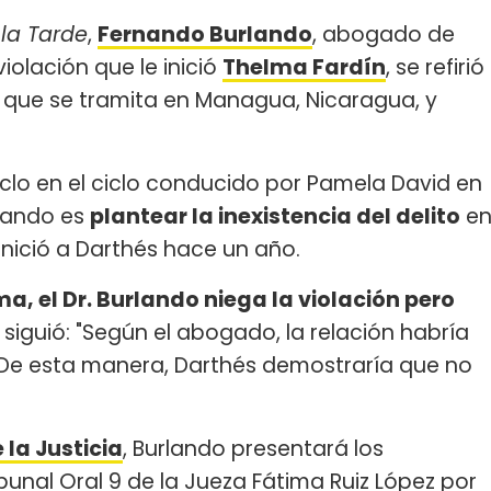
la Tarde
,
Fernando Burlando
, abogado de
iolación que le inició
Thelma Fardín
, se refirió
al que se tramita en Managua, Nicaragua, y
iclo en el ciclo conducido por Pamela David en
rlando es
plantear la inexistencia del delito
e
 inició a Darthés hace un año.
, el Dr. Burlando niega la violación pero
 Y siguió: "Según el abogado, la relación habría
 De esta manera, Darthés demostraría que no
 la Justicia
, Burlando presentará los
ibunal Oral 9 de la Jueza Fátima Ruiz López por