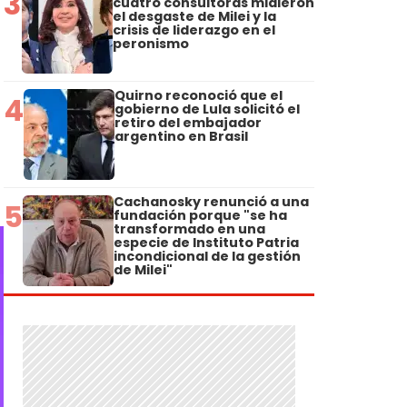
3
cuatro consultoras midieron
el desgaste de Milei y la
crisis de liderazgo en el
peronismo
Quirno reconoció que el
4
gobierno de Lula solicitó el
retiro del embajador
argentino en Brasil
Cachanosky renunció a una
5
fundación porque "se ha
transformado en una
especie de Instituto Patria
incondicional de la gestión
de Milei"