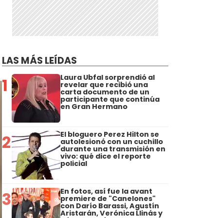
LAS MÁS LEÍDAS
Laura Ubfal sorprendió al
1
revelar que recibió una
carta documento de un
participante que continúa
en Gran Hermano
El bloguero Perez Hilton se
2
autolesionó con un cuchillo
durante una transmisión en
vivo: qué dice el reporte
policial
En fotos, así fue la avant
3
premiere de "Canelones"
con Darío Barassi, Agustín
Aristarán, Verónica Llinás y