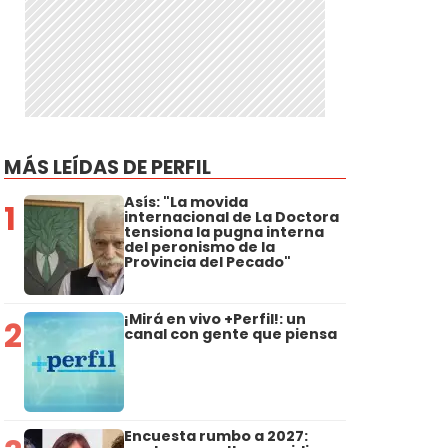
MÁS LEÍDAS DE PERFIL
n
Asís: "La movida
1
internacional de La Doctora
tensiona la pugna interna
del peronismo de la
Provincia del Pecado"
¡Mirá en vivo +Perfil!: un
2
canal con gente que piensa
Encuesta rumbo a 2027: