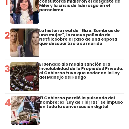
1
consultoras midieron el desgaste de
Milei y la crisis de liderazgo en el
peronismo
La historia real de "Elize: Sombras de
2
una mujer", la nueva película de
Netflix sobre el caso de una esposa
que descuartizó a su marido
El Senado dio media sanción a la
3
Inviolabilidad de la Propiedad Privada:
el Gobierno tuvo que ceder en la Ley
del Manejo del Fuego
El Gobierno perdió la pulseada del
4
nombre: la "Ley de Tierras" se impuso
en toda la conversación digital