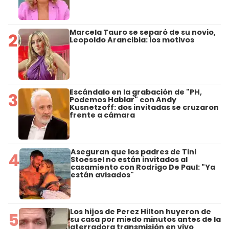
Marcela Tauro se separó de su novio,
2
Leopoldo Arancibia: los motivos
Escándalo en la grabación de "PH,
3
Podemos Hablar" con Andy
Kusnetzoff: dos invitadas se cruzaron
frente a cámara
Aseguran que los padres de Tini
4
Stoessel no están invitados al
casamiento con Rodrigo De Paul: "Ya
están avisados"
Los hijos de Perez Hilton huyeron de
5
su casa por miedo minutos antes de la
aterradora transmisión en vivo