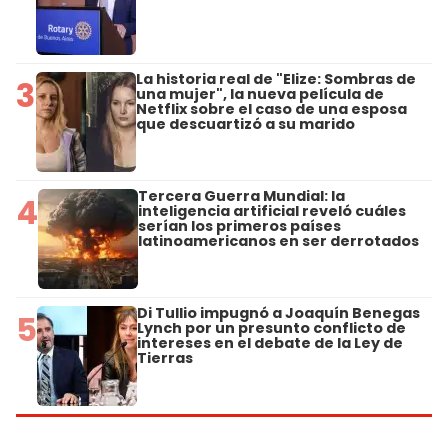
La historia real de "Elize: Sombras de
3
una mujer", la nueva película de
Netflix sobre el caso de una esposa
que descuartizó a su marido
Tercera Guerra Mundial: la
4
inteligencia artificial reveló cuáles
serían los primeros países
latinoamericanos en ser derrotados
Di Tullio impugnó a Joaquín Benegas
5
Lynch por un presunto conflicto de
intereses en el debate de la Ley de
Tierras