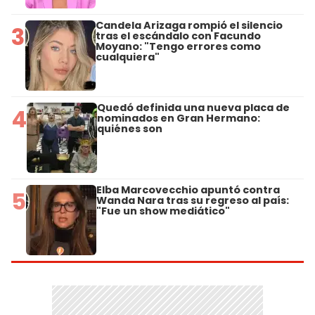
Candela Arizaga rompió el silencio
3
tras el escándalo con Facundo
Moyano: "Tengo errores como
cualquiera"
Quedó definida una nueva placa de
4
nominados en Gran Hermano:
quiénes son
Elba Marcovecchio apuntó contra
5
Wanda Nara tras su regreso al país:
"Fue un show mediático"