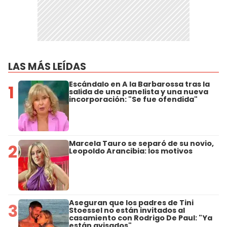
LAS MÁS LEÍDAS
Escándalo en A la Barbarossa tras la
1
salida de una panelista y una nueva
incorporación: "Se fue ofendida"
Marcela Tauro se separó de su novio,
2
Leopoldo Arancibia: los motivos
Aseguran que los padres de Tini
3
Stoessel no están invitados al
casamiento con Rodrigo De Paul: "Ya
están avisados"