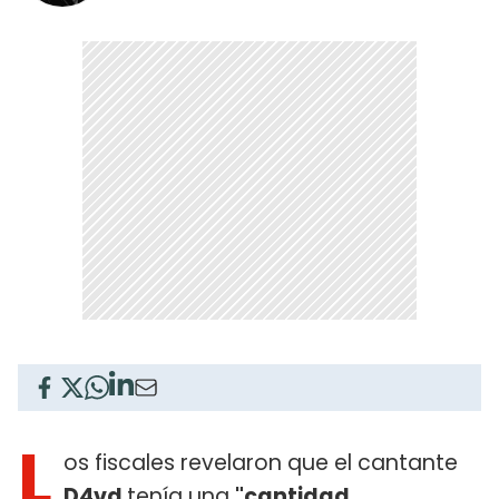
L
os fiscales revelaron que el cantante
D4vd
tenía una
"cantidad