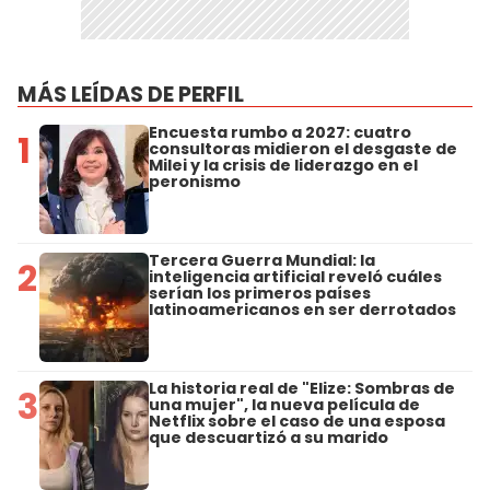
MÁS LEÍDAS DE PERFIL
Encuesta rumbo a 2027: cuatro
1
consultoras midieron el desgaste de
Milei y la crisis de liderazgo en el
peronismo
Tercera Guerra Mundial: la
2
inteligencia artificial reveló cuáles
serían los primeros países
latinoamericanos en ser derrotados
La historia real de "Elize: Sombras de
3
una mujer", la nueva película de
Netflix sobre el caso de una esposa
que descuartizó a su marido