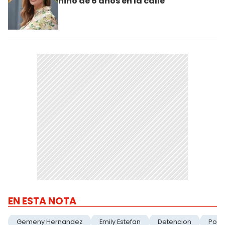
niño de 6 años en la calle
EN ESTA NOTA
Gemeny Hernandez
Emily Estefan
Detencion
Polic