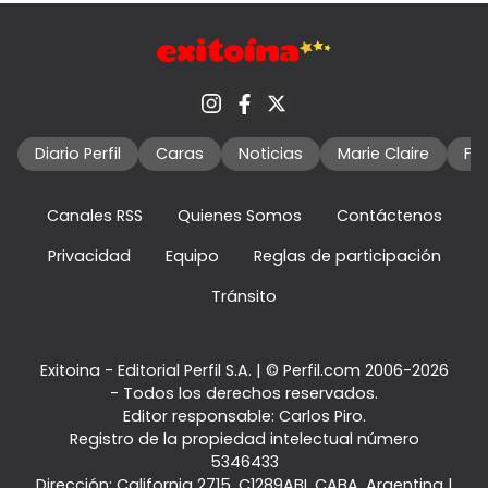
Diario Perfil
Caras
Noticias
Marie Claire
Fo
Canales RSS
Quienes Somos
Contáctenos
Privacidad
Equipo
Reglas de participación
Tránsito
Exitoina - Editorial Perfil S.A.
| © Perfil.com 2006-2026
- Todos los derechos reservados.
Editor responsable: Carlos Piro.
Registro de la propiedad intelectual número
5346433
Dirección:
California 2715
,
C1289ABI
,
CABA, Argentina
|