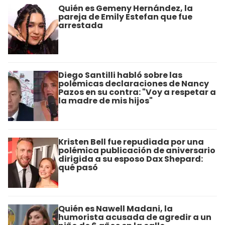
Quién es Gemeny Hernández, la
pareja de Emily Estefan que fue
arrestada
Diego Santilli habló sobre las
polémicas declaraciones de Nancy
Pazos en su contra: "Voy a respetar a
la madre de mis hijos"
Kristen Bell fue repudiada por una
polémica publicación de aniversario
dirigida a su esposo Dax Shepard:
qué pasó
Quién es Nawell Madani, la
humorista acusada de agredir a un