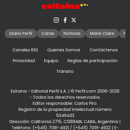
Diario Perfil
Caras
Noticias
Marie Claire
Fo
Canales RSS
Quienes Somos
Contáctenos
Privacidad
Equipo
Reglas de participación
Tránsito
Exitoina - Editorial Perfil S.A.
| © Perfil.com 2006-2026
- Todos los derechos reservados.
Editor responsable: Carlos Piro.
Registro de la propiedad intelectual número
5346433
Dirección:
California 2715
,
C1289ABI
,
CABA, Argentina
|
Teléfono:
(+5411) 7091-4921
/
(+5411) 7091-4922
| E-