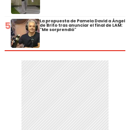
La propuesta de Pamela David a Ángel
5
de Brito tras anunciar el final de LAM:
"Me sorprendió"