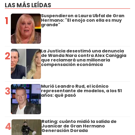
LAS MÁS LEÍDAS
Suspendieron a Laura Ubfal de Gran
1
Hermano: "El enojo con ella es muy
grande"
La Justicia desestimó una denuncia
2
de Wanda Nara contra Alex Caniggia
que reclamará una millonaria
compensación económica
Murió Leandro Rud, el icónico
3
representante de modelos, a los 51
años: qué pasó
Rating: cuánto midió la salida de
4
Juanicar de Gran Hermano
Generación Dorada