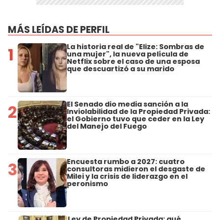
MÁS LEÍDAS DE PERFIL
La historia real de "Elize: Sombras de
1
una mujer", la nueva película de
Netflix sobre el caso de una esposa
que descuartizó a su marido
El Senado dio media sanción a la
2
Inviolabilidad de la Propiedad Privada:
el Gobierno tuvo que ceder en la Ley
del Manejo del Fuego
Encuesta rumbo a 2027: cuatro
3
consultoras midieron el desgaste de
Milei y la crisis de liderazgo en el
peronismo
Ley de Propiedad Privada: qué