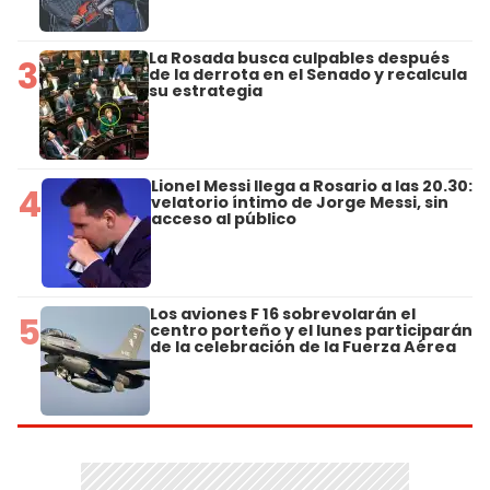
La Rosada busca culpables después
3
de la derrota en el Senado y recalcula
su estrategia
Lionel Messi llega a Rosario a las 20.30:
4
velatorio íntimo de Jorge Messi, sin
acceso al público
Los aviones F 16 sobrevolarán el
5
centro porteño y el lunes participarán
de la celebración de la Fuerza Aérea