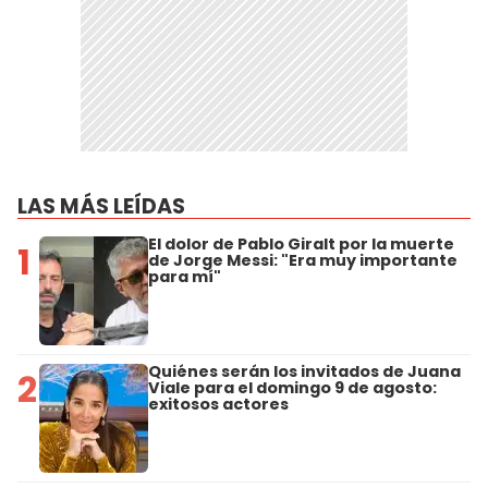
LAS MÁS LEÍDAS
El dolor de Pablo Giralt por la muerte
1
de Jorge Messi: "Era muy importante
para mí"
Quiénes serán los invitados de Juana
2
Viale para el domingo 9 de agosto:
exitosos actores