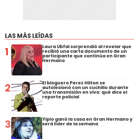
LAS MÁS LEÍDAS
Laura Ubfal sorprendió al revelar que
1
recibió una carta documento de un
participante que continúa en Gran
Hermano
El bloguero Perez Hilton se
2
autolesionó con un cuchillo durante
una transmisión en vivo: qué dice el
reporte policial
Yipio ganó la casa en Gran Hermano y
3
será líder de la semana