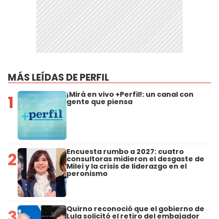
MÁS LEÍDAS DE PERFIL
¡Mirá en vivo +Perfil!: un canal con
1
gente que piensa
Encuesta rumbo a 2027: cuatro
2
consultoras midieron el desgaste de
Milei y la crisis de liderazgo en el
peronismo
Quirno reconoció que el gobierno de
3
Lula solicitó el retiro del embajador