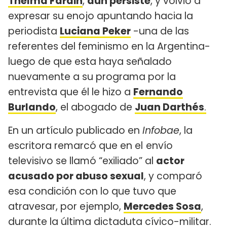
Thelma Fardin
,
aún persiste
, y volvió a
expresar su enojo apuntando hacia la
periodista
Luciana Peker
-una de las
referentes del feminismo en la Argentina-
luego de que esta haya señalado
nuevamente a su programa por la
entrevista que él le hizo a
Fernando
Burlando
, el abogado de
Juan Darthés
.
En un artículo publicado en
Infobae
, la
escritora remarcó que en el
envío
televisivo se llamó “exiliado” al
actor
acusado por abuso sexual
, y comparó
esa condición con lo que tuvo que
atravesar, por ejemplo,
Mercedes Sosa
,
durante la última dictaduta cívico-militar.