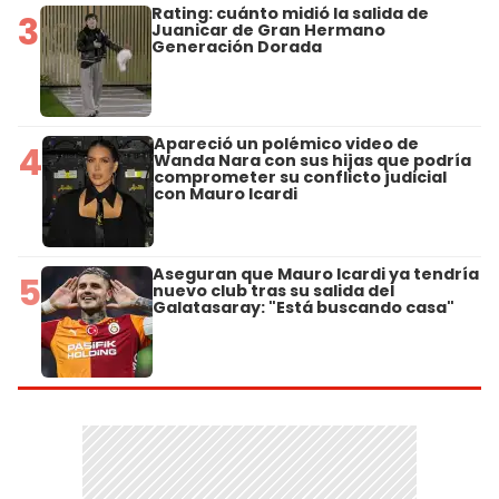
Rating: cuánto midió la salida de
3
Juanicar de Gran Hermano
Generación Dorada
Apareció un polémico video de
4
Wanda Nara con sus hijas que podría
comprometer su conflicto judicial
con Mauro Icardi
Aseguran que Mauro Icardi ya tendría
5
nuevo club tras su salida del
Galatasaray: "Está buscando casa"