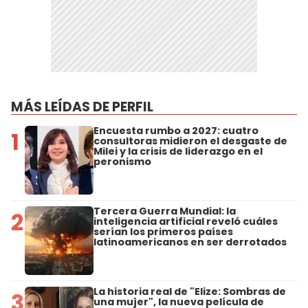
MÁS LEÍDAS DE PERFIL
Encuesta rumbo a 2027: cuatro
1
consultoras midieron el desgaste de
Milei y la crisis de liderazgo en el
peronismo
Tercera Guerra Mundial: la
2
inteligencia artificial reveló cuáles
serían los primeros países
latinoamericanos en ser derrotados
La historia real de "Elize: Sombras de
3
una mujer", la nueva película de