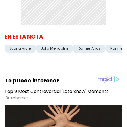
EN ESTA NOTA
Juana Viale
Julia Mengolini
Ronnie Arias
Ronnie A