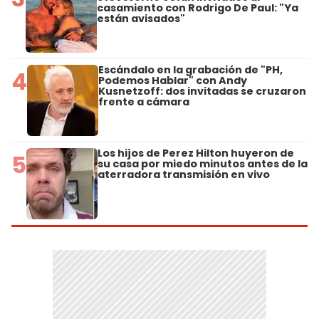
casamiento con Rodrigo De Paul: "Ya
están avisados"
Escándalo en la grabación de "PH,
4
Podemos Hablar" con Andy
Kusnetzoff: dos invitadas se cruzaron
frente a cámara
Los hijos de Perez Hilton huyeron de
5
su casa por miedo minutos antes de la
aterradora transmisión en vivo