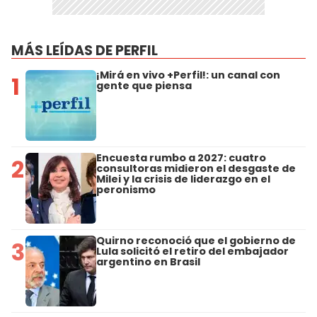
MÁS LEÍDAS DE PERFIL
¡Mirá en vivo +Perfil!: un canal con
1
gente que piensa
Encuesta rumbo a 2027: cuatro
2
consultoras midieron el desgaste de
Milei y la crisis de liderazgo en el
peronismo
Quirno reconoció que el gobierno de
3
Lula solicitó el retiro del embajador
argentino en Brasil