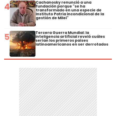
Cachanosky renunció a una
4
fundación porque "se ha
transformado en una especie de
Instituto Patria incondicional de la
gestión de Milei"
Tercera Guerra Mundial: la
5
inteligencia artificial reveló cuáles
serían los primeros países
latinoamericanos en ser derrotados