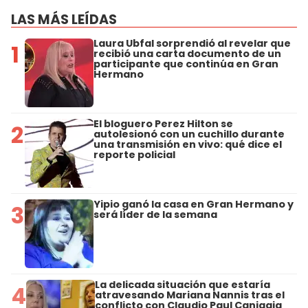
LAS MÁS LEÍDAS
Laura Ubfal sorprendió al revelar que
1
recibió una carta documento de un
participante que continúa en Gran
Hermano
El bloguero Perez Hilton se
2
autolesionó con un cuchillo durante
una transmisión en vivo: qué dice el
reporte policial
Yipio ganó la casa en Gran Hermano y
3
será líder de la semana
La delicada situación que estaría
4
atravesando Mariana Nannis tras el
conflicto con Claudio Paul Caniggia