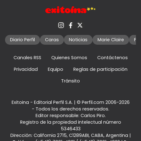
Diario Perfil
Caras
Noticias
Marie Claire
Fo
Canales RSS
Quienes Somos
Contáctenos
Privacidad
Equipo
Reglas de participación
Tránsito
Exitoina - Editorial Perfil S.A.
| © Perfil.com 2006-2026
- Todos los derechos reservados.
Editor responsable: Carlos Piro.
Registro de la propiedad intelectual número
5346433
Dirección:
California 2715
,
C1289ABI
,
CABA, Argentina
|