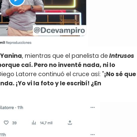
Yanina
, mientras que el panelista de
Intrusos
orque caí. Pero no inventé nada, ni lo
Diego Latorre continuó el cruce así: "
¡No sé que
. ¡Yo vi la foto y le escribí! ¿En