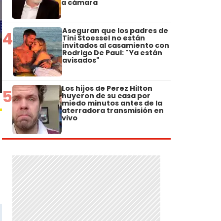
a cámara
Aseguran que los padres de
4
Tini Stoessel no están
invitados al casamiento con
Rodrigo De Paul: "Ya están
avisados"
Los hijos de Perez Hilton
5
huyeron de su casa por
miedo minutos antes de la
aterradora transmisión en
vivo