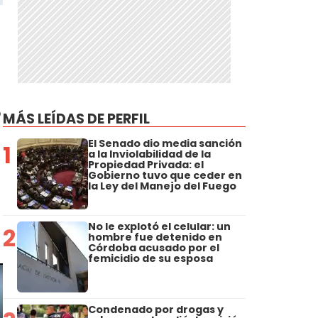
o
MÁS LEÍDAS DE PERFIL
El Senado dio media sanción
1
a la Inviolabilidad de la
Propiedad Privada: el
Gobierno tuvo que ceder en
la Ley del Manejo del Fuego
No le explotó el celular: un
2
hombre fue detenido en
Córdoba acusado por el
femicidio de su esposa
Condenado por drogas y