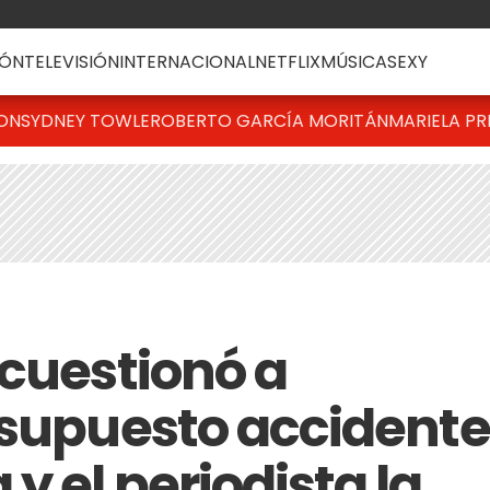
ÓN
TELEVISIÓN
INTERNACIONAL
NETFLIX
MÚSICA
SEXY
TON
SYDNEY TOWLE
ROBERTO GARCÍA MORITÁN
MARIELA PR
 cuestionó a
 supuesto accidente
 el periodista la