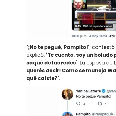
"
¡No te pegué, Pampito!
", contestó
explicó: "
Te cuento, soy un boludo p
saqué de las redes
". La esposa de 
querés decir! Como se maneja Wanda
qué caíste?
".