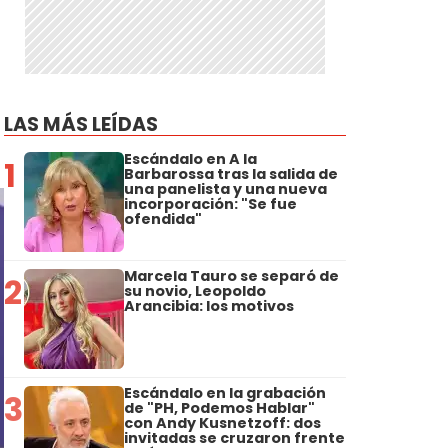
LAS MÁS LEÍDAS
Escándalo en A la
1
Barbarossa tras la salida de
una panelista y una nueva
incorporación: "Se fue
ofendida"
Marcela Tauro se separó de
2
su novio, Leopoldo
Arancibia: los motivos
Escándalo en la grabación
3
de "PH, Podemos Hablar"
con Andy Kusnetzoff: dos
invitadas se cruzaron frente