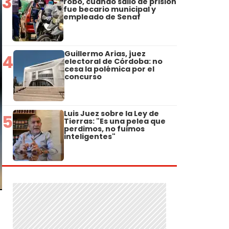
3
robo, cuando salió de prisión
fue becario municipal y
empleado de Senaf
Guillermo Arias, juez
4
electoral de Córdoba: no
cesa la polémica por el
concurso
Luis Juez sobre la Ley de
5
Tierras: "Es una pelea que
perdimos, no fuimos
inteligentes"