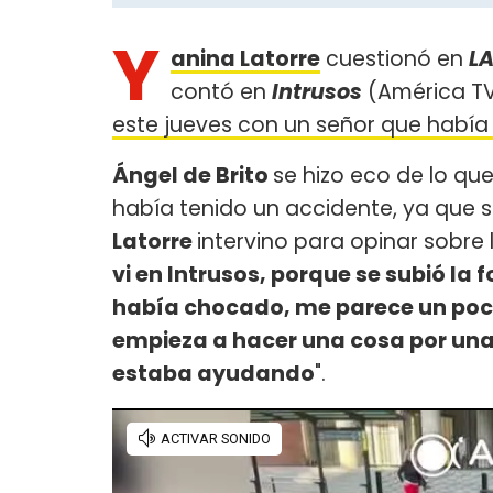
Y
anina Latorre
cuestionó en
L
contó en
Intrusos
(América TV
este jueves con un señor que había 
Ángel de Brito
se hizo eco de lo qu
había tenido un accidente, ya que
Latorre
intervino para opinar sobre l
vi en Intrusos, porque se subió l
había chocado, me parece un poco
empieza a hacer una cosa por una 
estaba ayudando
".