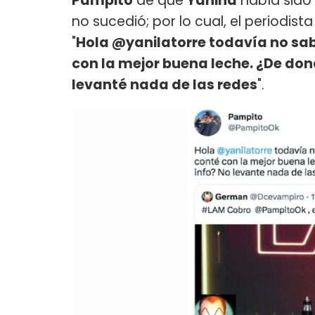
Pampito
de que
Yanina
había sido 
no sucedió; por lo cual, el periodist
"
Hola @yanilatorre todavía no s
con la mejor buena leche. ¿De dond
levanté nada de las redes
".