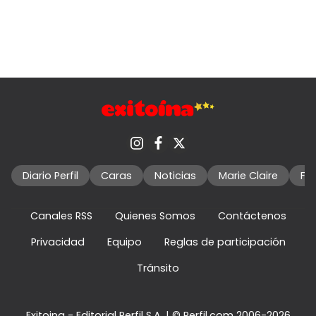
Diario Perfil
Caras
Noticias
Marie Claire
Fo
Canales RSS
Quienes Somos
Contáctenos
Privacidad
Equipo
Reglas de participación
Tránsito
Exitoina - Editorial Perfil S.A.
| © Perfil.com 2006-2026