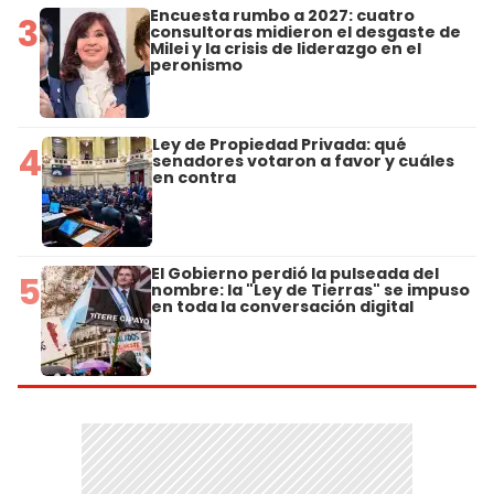
Encuesta rumbo a 2027: cuatro
3
consultoras midieron el desgaste de
Milei y la crisis de liderazgo en el
peronismo
Ley de Propiedad Privada: qué
4
senadores votaron a favor y cuáles
en contra
El Gobierno perdió la pulseada del
5
nombre: la "Ley de Tierras" se impuso
en toda la conversación digital