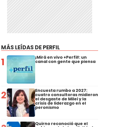
MÁS LEÍDAS DE PERFIL
¡Mirá en vivo +Perfil!: un
1
canal con gente que piensa
Encuesta rumbo a 2027:
2
cuatro consultoras midieron
el desgaste de Milei y la
crisis de liderazgo en el
peronismo
Quirno reconoció que el