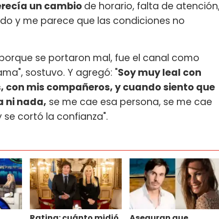
erecía un cambio
de horario, falta de atención
todo y me parece que las condiciones no
 porque se portaron mal, fue el canal como
ma", sostuvo. Y agregó: "
Soy muy leal con
, con mis compañeros, y cuando siento que
a ni nada,
se me cae esa persona, se me cae
se cortó la confianza".
Rating: cuánto midió
Aseguran que