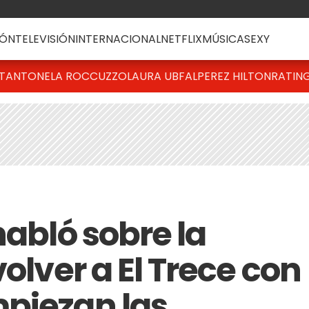
ÓN
TELEVISIÓN
INTERNACIONAL
NETFLIX
MÚSICA
SEXY
T
ANTONELA ROCCUZZO
LAURA UBFAL
PEREZ HILTON
RATIN
habló sobre la
volver a El Trece con
piezan las