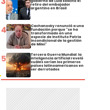
3
gobierno de Lula solicitó el
retiro del embajador
argentino en Brasil
Cachanosky renunció a una
4
fundación porque "se ha
transformado en una
especie de Instituto Patria
incondicional de la gestión
de Milei"
Tercera Guerra Mundial: la
5
inteligencia artificial reveló
cuáles serían los primeros
países latinoamericanos en
ser derrotados