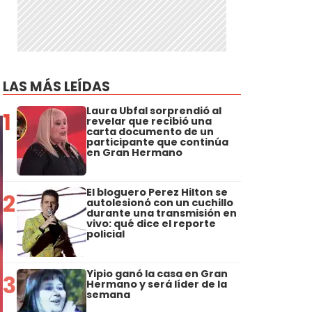
LAS MÁS LEÍDAS
Laura Ubfal sorprendió al
1
revelar que recibió una
carta documento de un
participante que continúa
en Gran Hermano
El bloguero Perez Hilton se
2
autolesionó con un cuchillo
durante una transmisión en
vivo: qué dice el reporte
policial
Yipio ganó la casa en Gran
3
Hermano y será líder de la
semana