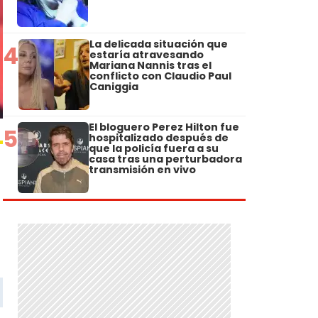
La delicada situación que
4
estaría atravesando
Mariana Nannis tras el
conflicto con Claudio Paul
Caniggia
El bloguero Perez Hilton fue
5
hospitalizado después de
que la policía fuera a su
casa tras una perturbadora
transmisión en vivo