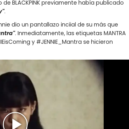
o de BLACKPINK previamente había publicado
y"
.
ennie dio un pantallazo inciial de su más que
ntra"
. Inmediatamente, las etiquetas MANTRA
IEisComing y #JENNIE_Mantra se hicieron