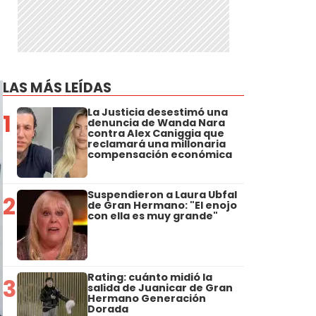
LAS MÁS LEÍDAS
La Justicia desestimó una
1
denuncia de Wanda Nara
contra Alex Caniggia que
reclamará una millonaria
compensación económica
Suspendieron a Laura Ubfal
2
de Gran Hermano: "El enojo
con ella es muy grande"
Rating: cuánto midió la
3
salida de Juanicar de Gran
Hermano Generación
Dorada