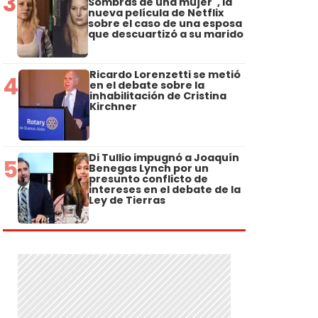
3
Sombras de una mujer", la
nueva película de Netflix
sobre el caso de una esposa
que descuartizó a su marido
Ricardo Lorenzetti se metió
4
en el debate sobre la
inhabilitación de Cristina
Kirchner
Di Tullio impugnó a Joaquín
5
Benegas Lynch por un
presunto conflicto de
intereses en el debate de la
Ley de Tierras