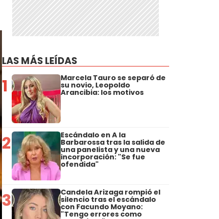
LAS MÁS LEÍDAS
Marcela Tauro se separó de
1
su novio, Leopoldo
Arancibia: los motivos
Escándalo en A la
2
Barbarossa tras la salida de
una panelista y una nueva
incorporación: "Se fue
ofendida"
Candela Arizaga rompió el
3
silencio tras el escándalo
con Facundo Moyano:
"Tengo errores como