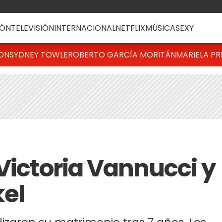
ÓN
TELEVISIÓN
INTERNACIONAL
NETFLIX
MÚSICA
SEXY
TON
SYDNEY TOWLE
ROBERTO GARCÍA MORITÁN
MARIELA PR
Victoria Vannucci y
el