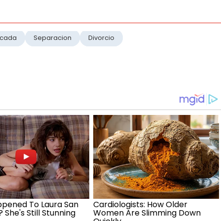
acada
Separacion
Divorcio