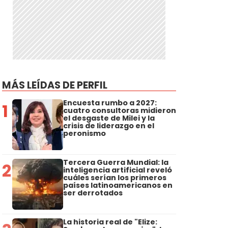
MÁS LEÍDAS DE PERFIL
Encuesta rumbo a 2027:
1
cuatro consultoras midieron
el desgaste de Milei y la
crisis de liderazgo en el
peronismo
Tercera Guerra Mundial: la
2
inteligencia artificial reveló
cuáles serían los primeros
países latinoamericanos en
ser derrotados
La historia real de "Elize: