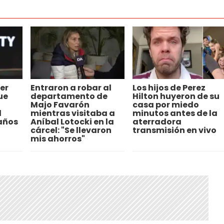
er
Entraron a robar al
Los hijos de Perez
ue
departamento de
Hilton huyeron de su
Majo Favarón
casa por miedo
l
mientras visitaba a
minutos antes de la
 años
Aníbal Lotocki en la
aterradora
cárcel: "Se llevaron
transmisión en vivo
mis ahorros"