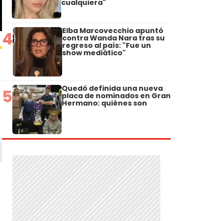
cualquiera"
Elba Marcovecchio apuntó
4
contra Wanda Nara tras su
regreso al país: "Fue un
show mediático"
Quedó definida una nueva
5
placa de nominados en Gran
Hermano: quiénes son