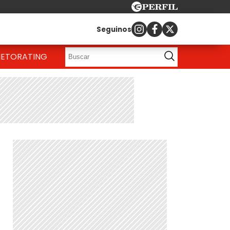
Seguinos
IETO
RATING