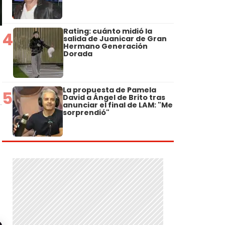
Rating: cuánto midió la
4
salida de Juanicar de Gran
Hermano Generación
Dorada
La propuesta de Pamela
5
David a Ángel de Brito tras
anunciar el final de LAM: "Me
sorprendió"