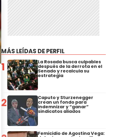
MÁS LEÍDAS DE PERFIL
La Rosada busca culpables
1
después de la derrota en el
Senado y recalcula su
estrategia
Caputo y Sturzenegger
2
crean un fondo para
indemnizar y “ganar”
sindicatos aliados
Femicidio de Agostina Vega: