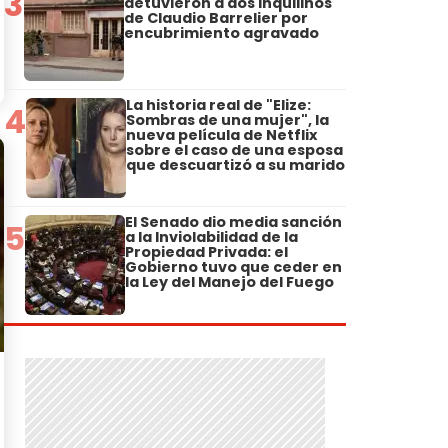
3
detuvieron a dos inquilinos
de Claudio Barrelier por
encubrimiento agravado
La historia real de "Elize:
4
Sombras de una mujer", la
nueva película de Netflix
sobre el caso de una esposa
que descuartizó a su marido
El Senado dio media sanción
5
a la Inviolabilidad de la
Propiedad Privada: el
Gobierno tuvo que ceder en
la Ley del Manejo del Fuego