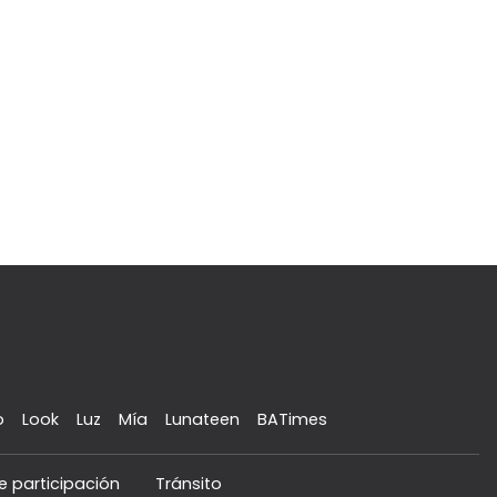
o
Look
Luz
Mía
Lunateen
BATimes
e participación
Tránsito