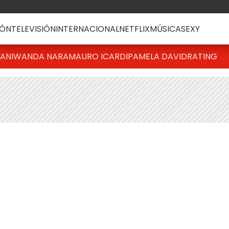
ÓN
TELEVISIÓN
INTERNACIONAL
NETFLIX
MÚSICA
SEXY
IANI
WANDA NARA
MAURO ICARDI
PAMELA DAVID
RATING