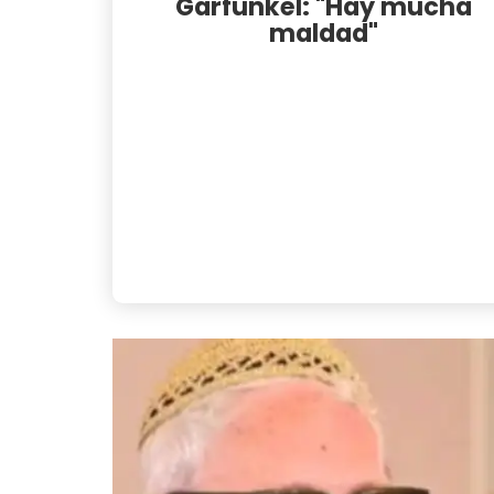
Garfunkel: "Hay mucha
maldad"