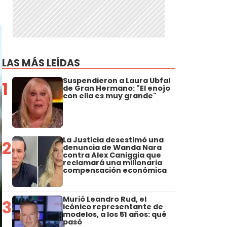
LAS MÁS LEÍDAS
Suspendieron a Laura Ubfal
1
de Gran Hermano: "El enojo
con ella es muy grande"
La Justicia desestimó una
2
denuncia de Wanda Nara
contra Alex Caniggia que
reclamará una millonaria
compensación económica
Murió Leandro Rud, el
3
icónico representante de
modelos, a los 51 años: qué
pasó