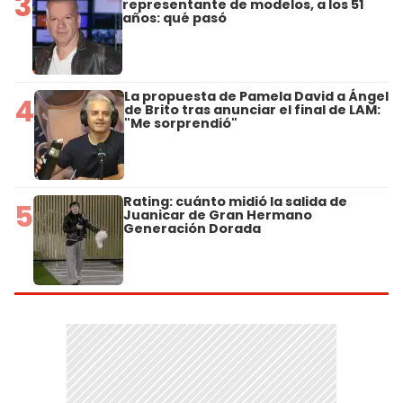
3
representante de modelos, a los 51
años: qué pasó
La propuesta de Pamela David a Ángel
4
de Brito tras anunciar el final de LAM:
"Me sorprendió"
Rating: cuánto midió la salida de
5
Juanicar de Gran Hermano
Generación Dorada