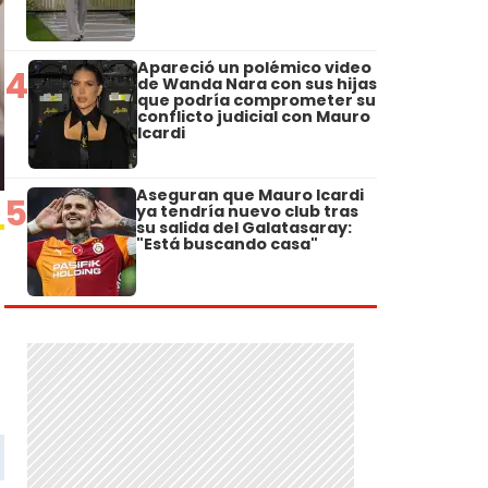
Apareció un polémico video
4
de Wanda Nara con sus hijas
que podría comprometer su
conflicto judicial con Mauro
Icardi
Aseguran que Mauro Icardi
5
ya tendría nuevo club tras
su salida del Galatasaray:
"Está buscando casa"