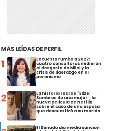
MÁS LEÍDAS DE PERFIL
Encuesta rumbo a 2027:
1
cuatro consultoras midieron
el desgaste de Milei y la
crisis de liderazgo en el
peronismo
La historia real de "Elize:
2
Sombras de una mujer", la
nueva película de Netflix
sobre el caso de una esposa
que descuartizó a su marido
El Senado dio media sanción