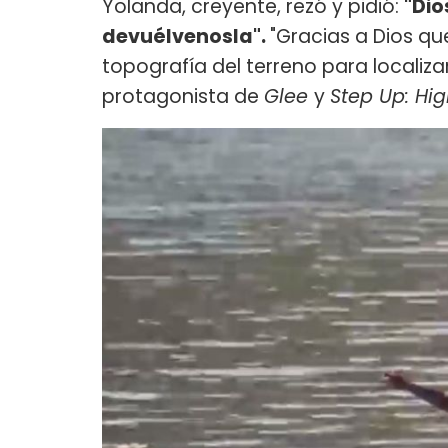
Yolanda, creyente, rezó y pidió:
"Dio
devuélvenosla".
"Gracias a Dios qu
topografía del terreno para localiza
protagonista de
Glee
y
Step Up: Hi