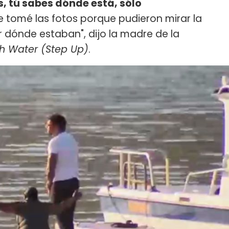
s, tú sabes dónde está, sólo
e tomé las fotos porque pudieron mirar la
r dónde estaban", dijo la madre de la
gh Water (Step Up)
.