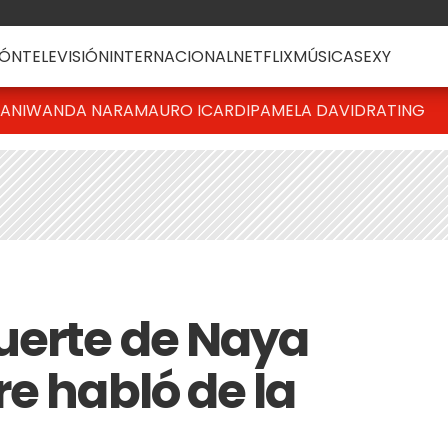
ÓN
TELEVISIÓN
INTERNACIONAL
NETFLIX
MÚSICA
SEXY
IANI
WANDA NARA
MAURO ICARDI
PAMELA DAVID
RATING
uerte de Naya
e habló de la