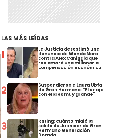
LAS MÁS LEÍDAS
La Justicia desestimó una
1
denuncia de Wanda Nara
contra Alex Caniggia que
reclamará una millonaria
compensación económica
Suspendieron a Laura Ubfal
2
de Gran Hermano: "El enojo
con ella es muy grande"
Rating: cuánto midió la
3
salida de Juanicar de Gran
Hermano Generación
Dorada