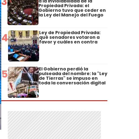
3
a la Inviolabilidad de la
Propiedad Privada: el
Gobierno tuvo que ceder en
la Ley del Manejo del Fuego
Ley de Propiedad Privada:
4
qué senadores votaron a
favor y cuáles en contra
El Gobierno perdió la
5
pulseada del nombre: la "Ley
de Tierras" se impuso en
toda la conversación digital