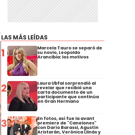
.
LAS MÁS LEÍDAS
Marcela Tauro se separó de
1
su novio, Leopoldo
Arancibia: los motivos
Laura Ubfal sorprendió al
2
revelar que recibió una
carta documento de un
participante que continúa
en Gran Hermano
En fotos, así fue la avant
3
premiere de "Canelones"
con Darío Barassi, Agustín
Aristarán, Verónica Llinás y