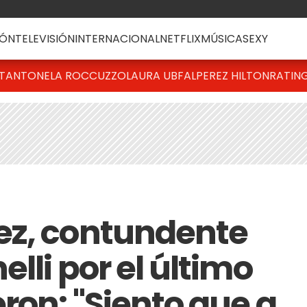
ÓN
TELEVISIÓN
INTERNACIONAL
NETFLIX
MÚSICA
SEXY
T
ANTONELA ROCCUZZO
LAURA UBFAL
PEREZ HILTON
RATIN
ez, contundente
elli por el último
ron: "Siento que a