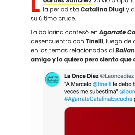
L
ourdes Sánchez
volvió a apun
la periodista
Catalina Dlugi
y d
su último cruce.
La bailarina confesó en
Agarrate Ca
desencuentro con
Tinelli
, luego de
en los temas relacionados al
Bailan
amigo y lo quiero pero siento que