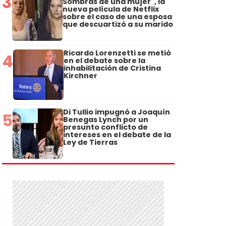
3
Sombras de una mujer", la
nueva película de Netflix
sobre el caso de una esposa
que descuartizó a su marido
Ricardo Lorenzetti se metió
4
en el debate sobre la
inhabilitación de Cristina
Kirchner
Di Tullio impugnó a Joaquín
5
Benegas Lynch por un
presunto conflicto de
intereses en el debate de la
Ley de Tierras