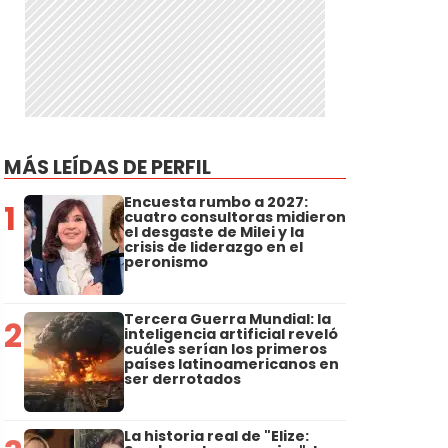
MÁS LEÍDAS DE PERFIL
Encuesta rumbo a 2027:
1
cuatro consultoras midieron
el desgaste de Milei y la
crisis de liderazgo en el
peronismo
Tercera Guerra Mundial: la
2
inteligencia artificial reveló
cuáles serían los primeros
países latinoamericanos en
ser derrotados
La historia real de "Elize: