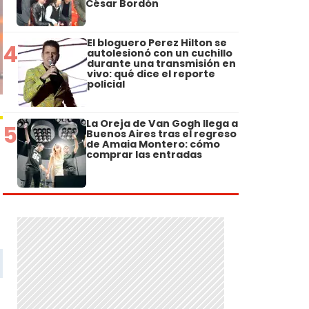
César Bordón
El bloguero Perez Hilton se
4
autolesionó con un cuchillo
durante una transmisión en
vivo: qué dice el reporte
policial
La Oreja de Van Gogh llega a
5
Buenos Aires tras el regreso
de Amaia Montero: cómo
comprar las entradas